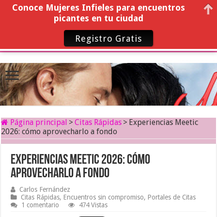
Conoce Mujeres Infieles para encuentros
picantes en tu ciudad
Registro Gratis
Página principal
>
Citas Rápidas
>
Experiencias Meetic
2026: cómo aprovecharlo a fondo
Experiencias Meetic 2026: cómo
aprovecharlo a fondo
Carlos Fernández
Citas Rápidas
,
Encuentros sin compromiso
,
Portales de Citas
1 comentario
474 Vistas