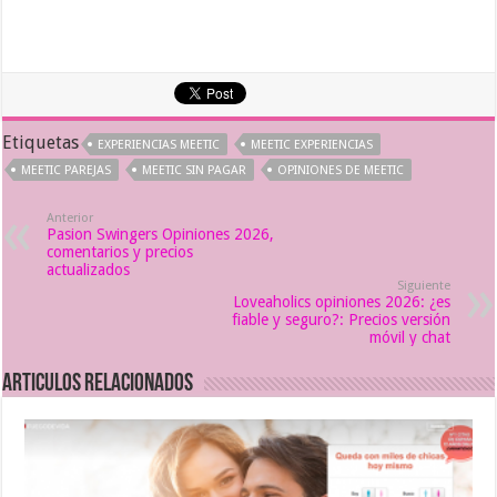
Etiquetas
EXPERIENCIAS MEETIC
MEETIC EXPERIENCIAS
MEETIC PAREJAS
MEETIC SIN PAGAR
OPINIONES DE MEETIC
Anterior
Pasion Swingers Opiniones 2026,
comentarios y precios
actualizados
Siguiente
Loveaholics opiniones 2026: ¿es
fiable y seguro?: Precios versión
móvil y chat
Articulos relacionados